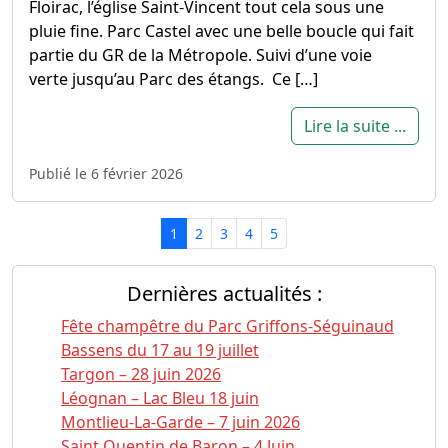
Floirac, l’église Saint-Vincent tout cela sous une
pluie fine. Parc Castel avec une belle boucle qui fait
partie du GR de la Métropole. Suivi d’une voie
verte jusqu’au Parc des étangs. Ce […]
Lire la suite ...
Publié le 6 février 2026
Page navigation
Current Page
Page
Page
Page
Page
1
2
3
4
5
Dernières actualités :
Fête champêtre du Parc Griffons-Séguinaud
Bassens du 17 au 19 juillet
Targon – 28 juin 2026
Léognan – Lac Bleu 18 juin
Montlieu-La-Garde – 7 juin 2026
Saint Quentin de Baron – 4 Juin